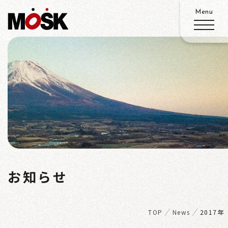
ABOUT
SERVICE
WORKS
N
ADVANTAGE
お知らせ
EWS
RECRUIT
TOP
News
2017年
ACCESS