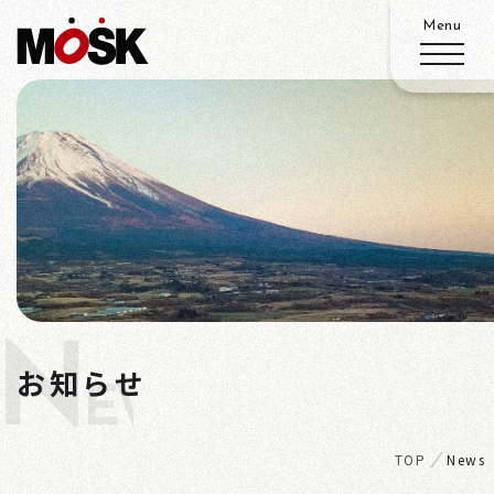
ABOUT
SERVICE
WORKS
N
ADVANTAGE
お知らせ
EWS
RECRUIT
TOP
News
ACCESS