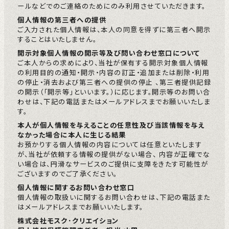
ールなどでのご連絡のためにのみ利用させていただきます。
個人情報の第三者への提供
ご入力された個人情報は、本人の同意を得ずに第三者へ開示
することはいたしません。
開示対象個人情報の開示等及び問い合わせ窓口について
ご本人からの求めにより、当社が保有する開示対象個人情報
の利用目的の通知・開示・内容の訂正・追加または削除・利用
の停止・消去および第三者への提供の停止 、第三者提供記録
の開示（「開示等」といいます。）に応じます。開示等のお問い合
わせは、下記の電話またはメールアドレスまでお願いいたしま
す。
本人が個人情報を与えることの任意性及び当該情報を与え
なかった場合に本人に生じる結果
お預かりする個人情報の内容については任意といたします
が、当社が依頼する情報の提供がない場合、 内容が正確でな
い場合は、円滑なサービスのご提供に支障をきたす可能性が
ございますのでご了承ください。
個人情報に関するお問い合わせ窓口
個人情報の取扱いに関するお問い合わせは、下記の電話また
はメールアドレスまでお願いいたします。
株式会社モスク･クリエイション