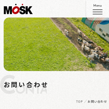
ABOUT
SERVICE
WORKS
C
ADVANTAGE
お問い合わせ
ONTACT
RECRUIT
TOP
お問い合わせ
ACCESS