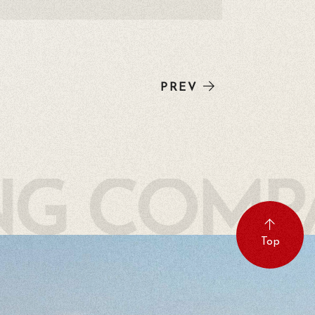
PREV
NG COM
Top