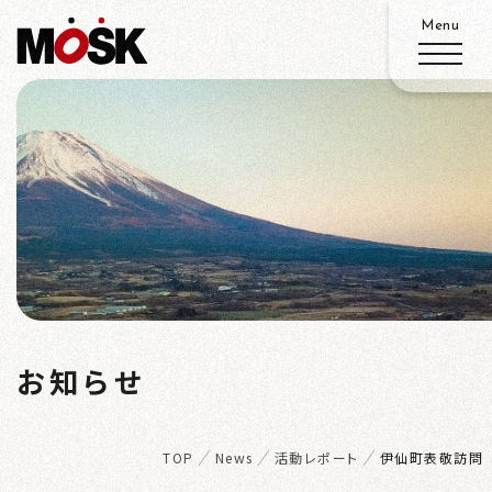
ABOUT
SERVICE
WORKS
N
ADVANTAGE
お知らせ
EWS
RECRUIT
TOP
News
活動レポート
伊仙町表敬訪問
ACCESS