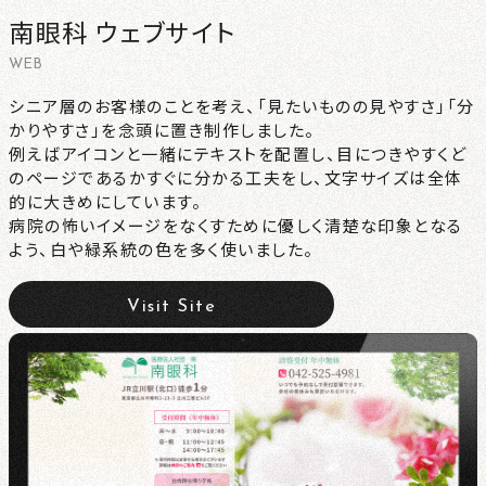
南眼科 ウェブサイト
CONTACT
WEB
NEWS
シニア層のお客様のことを考え、「見たいものの見やすさ」「分
かりやすさ」を念頭に置き制作しました。
例えばアイコンと一緒にテキストを配置し、目につきやすくど
PRIVACY
のページであるかすぐに分かる工夫をし、文字サイズは全体
的に大きめにしています。
病院の怖いイメージをなくすために優しく清楚な印象となる
よう、白や緑系統の色を多く使いました。
Visit Site