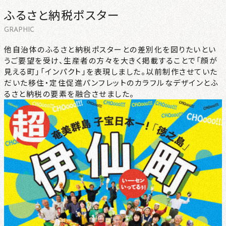
ふるさと納税ポスター
CONTACT
GRAPHIC
NEWS
他自治体のふるさと納税ポスターとの差別化を図りたいとい
うご要望を受け、生産者の方々を大きく掲載することで「顔が
見える町」「インパクト」を表現しました。以前制作させていた
PRIVACY
だいた移住・定住促進パンフレットのカラフルなデザインとふ
るさと納税の要素を融合させました。