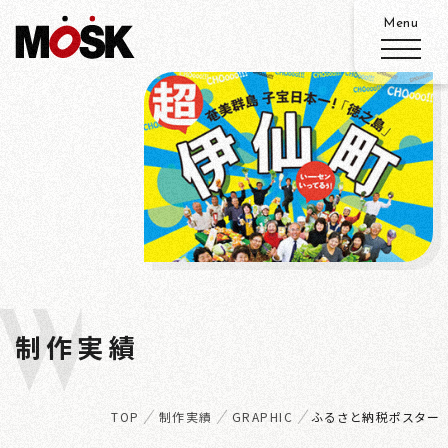
ABOUT
SERVICE
WORKS
W
ADVANTAGE
制作実績
ORKS
RECRUIT
TOP
制作実績
GRAPHIC
ふるさと納税ポスター
ACCESS