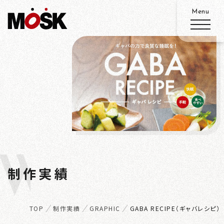
ABOUT
SERVICE
WORKS
W
ADVANTAGE
制作実績
ORKS
RECRUIT
TOP
制作実績
GRAPHIC
GABA RECIPE（ギャバレシピ）
ACCESS