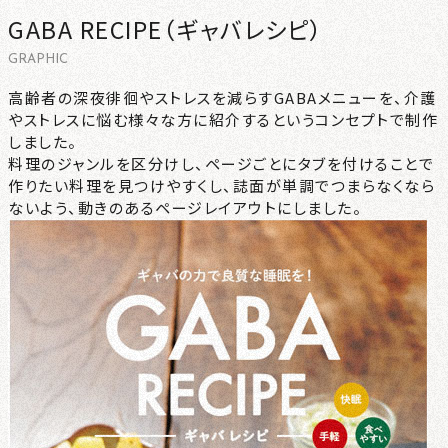
GABA RECIPE（ギャバレシピ）
CONTACT
GRAPHIC
NEWS
高齢者の深夜徘徊やストレスを減らすGABAメニューを、介護
やストレスに悩む様々な方に紹介するというコンセプトで制作
しました。
PRIVACY
料理のジャンルを区分けし、ページごとにタブを付けることで
作りたい料理を見つけやすくし、誌面が単調でつまらなくなら
ないよう、動きのあるページレイアウトにしました。