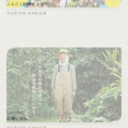
ふるさと納税ポスター
伊仙町役場 未来創生課
GRAPHIC
広報いせん
伊仙町役場 未来創生課