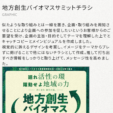
地方創生バイオマスサミットチラシ
CONTACT
GRAPHIC
NEWS
似たような取り組みとは一線を置き、企画・取り組みを周知さ
せることにより企画への参加を促したいというお客様からのご
要望を受け、企画の主旨・目的そしてテーマを理解した上でと
PRIVACY
キャッチコピーとメインビジュアルを作成しました。
視覚的に訴えるデザインを考案し、イメージをテーマからブレ
ずに掲げることで他にはないチラシとして作成。推して打ち出
すべき情報をしっかりと取り上げて、メッセージ性を高めまし
た。