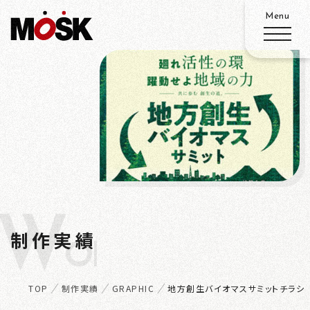
ABOUT
SERVICE
WORKS
W
ADVANTAGE
制作実績
ORKS
RECRUIT
TOP
制作実績
GRAPHIC
地方創生バイオマスサミットチラシ
ACCESS