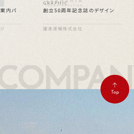
GRAPHIC
場案内パ
創立50周年記念誌のデザイン
ージ
躍進運輸株式会社
 COMPAN
Top