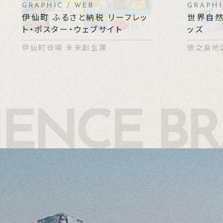
GRAPHIC / WEB
GRAPHI
伊仙町 ふるさと納税 リーフレッ
世界自然
ト・ポスター・ウェブサイト
ッズ
伊仙町役場 未来創生課
徳之島地
IENCE B