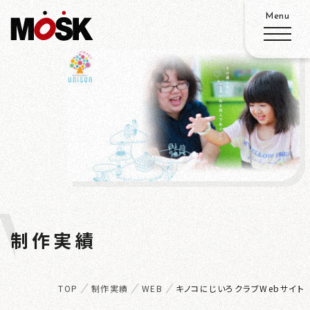
ABOUT
SERVICE
WORKS
W
ADVANTAGE
制作実績
ORKS
RECRUIT
TOP
制作実績
WEB
キノコにじいろクラブWebサイト
ACCESS