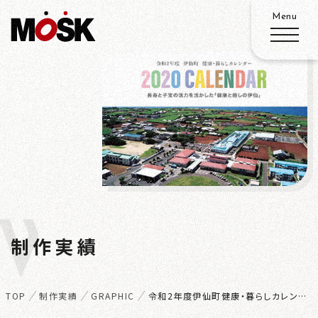
ABOUT
SERVICE
WORKS
W
ADVANTAGE
制作実績
ORKS
RECRUIT
TOP
制作実績
GRAPHIC
令和2年度伊仙町健康・暮らしカレンダー
ACCESS