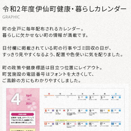
令和2年度伊仙町健康・暮らしカレンダー
CONTACT
GRAPHIC
NEWS
町の全戸に毎年配布されるカレンダー。
暮らしに欠かせない町の情報が満載です。
PRIVACY
日付欄に掲載されている町の行事やゴミ回収の日が、
すっきり見やすくなるよう、配置や色使いに気を配りました。
町の政策や健康標語は目立つ位置にレイアウト。
町営施設の電話番号はフォントを大きくして、
ご高齢の方にもわかりやすくしました。