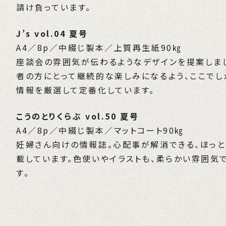
請け負っています。
J’s vol.04 夏号
A4／8p／中綴じ製本／上質再生紙90㎏
座談会の雰囲気が伝わるようなデザインを提案しま
者の方にとって継続的な楽しみになるよう、ここでし
情報を厳選して定番化しています。
こうのとりくらぶ vol.50 夏号
A4／8p／中綴じ製本／マットコート90㎏
妊婦さん向けの情報誌。心配事が解消できる、ほっ
載しています。色使いやイラストも、柔らかい雰囲気
す。